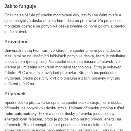
Jak to funguje
Obsluha založí do přípravku montované díly, zavřou se čelní dveře a
sjede pohyblivá deska stroje s horní deskou přípravku. Po provedení
montážní operace se pohyblivá deska zvedne do horní polohy a otevřou
se čelní dveře.
Provedení
Univerzální stroj tvoří rám, ve kterém je spodní a horní pevná deska.
Mezi nimi se na lineárních ložiskách pohybuje deska, která je zdvihána
pneuválcem (princip lisu). Na spodní desku se nasune přípravek, ve
kterém je umístěna konkrétní montážní technologie. Stroj je vybaven
řídícím PLC a ventily k ovládání přípravku. Stroj má bezpečnostní
krytování, přední posuvný kryt pro obsluhu a zadní posuvný kryt pro
seřízení a údržbu.
Přípravek
Spodní deska přípravku se upne na spodní desku stroje, horní deska
přípravku na pohyblivou desku stroje. Upínání přípravku probíhá
ručně
nebo automaticky
. Horní a spodní desky přípravku jsou spojeny
energetickým řetězem, proto je pouze jedno místo přívodu energií na
přípravek. Přívod energií pomocí pneumatického a elektrického
konektoru probíhá ručně nebo automaticky při zasouvání přípravku do