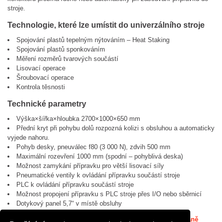
stroje.
Technologie, které lze umístit do univerzálního stroje
Spojování plastů tepelným nýtováním – Heat Staking
Spojování plastů sponkováním
Měření rozměrů tvarových součástí
Lisovací operace
Šroubovací operace
Kontrola těsnosti
Technické parametry
Výška×šířka×hloubka 2700×1000×650 mm
Přední kryt při pohybu dolů rozpozná kolizi s obsluhou a automaticky
vyjede nahoru.
Pohyb desky, pneuválec f80 (3 000 N), zdvih 500 mm
Maximální rozevření 1000 mm (spodní – pohyblivá deska)
Možnost zamykání přípravku pro větší lisovací síly
Pneumatické ventily k ovládání přípravku součástí stroje
PLC k ovládání přípravku součástí stroje
Možnost propojení přípravku s PLC stroje přes I/O nebo sběrnicí
Dotykový panel 5,7“ v místě obsluhy
Stáhněte si tyto informace v PDF letáku na úvodní straně